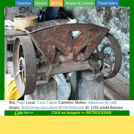
Galeria
Novo
Busca
Mapas & Livros
Travel-Info
Ilha:
Fogo
Local:
Casa Cabral
Caminho:
Motivo:
máquinas de café
Grupo:
Technology Agriculture
©
Pitt Reitmaier
ID: 1103
schält Bohnen
Click na imagem => RETROCEDER