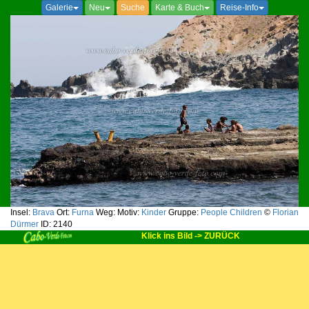
Galerie
Neu
Suche
Karte & Buch
Reise-Info
Insel:
Brava
Ort:
Furna
Weg:
Motiv:
Kinder
Gruppe:
People Children
©
Florian
Dürmer
ID: 2140
Klick ins Bild -> ZURÜCK