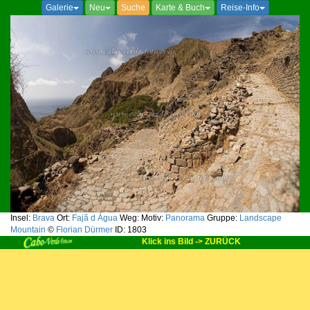
Galerie
Neu
Suche
Karte & Buch
Reise-Info
Insel:
Brava
Ort:
Fajã d Água
Weg:
Motiv:
Panorama
Gruppe:
Landscape
Mountain
©
Florian Dürmer
ID: 1803
Klick ins Bild -> ZURÜCK