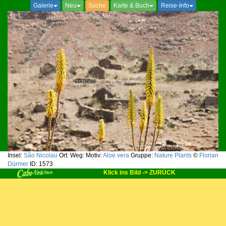
Galerie
Neu
Suche
Karte & Buch
Reise-Info
Insel:
São Nicolau
Ort:
Weg:
Motiv:
Aloe vera
Gruppe:
Nature Plants
©
Florian
Dürmer
ID: 1573
Klick ins Bild -> ZURÜCK