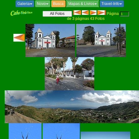
Galeria
Novo
Busca
Mapas & Livros
Travel-Info
Página
de
3
páginas
43
Fotos